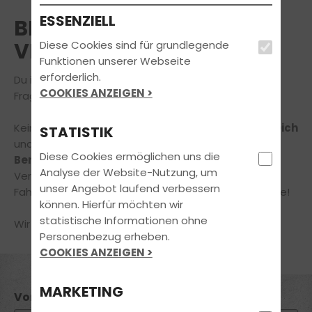
ESSENZIELL
BERATUNGSTERMIN
VEREINBAREN
Diese Cookies sind für grundlegende
Funktionen unserer Webseite
erforderlich.
Du interessierst Dich für unser Angebot oder hast
COOKIES ANZEIGEN >
Fragen rund um Deine Führerscheinausbildung?
Kein Problem,
wir nehmen uns gerne die Zeit für Dich
STATISTIK
und Dein Anliegen
in einem unverbindlichen
Diese Cookies ermöglichen uns die
Beratungsgespräch!
Analyse der Website-Nutzung, um
Vereinbare jetzt online einen Termin in unserer
unser Angebot laufend verbessern
Fahrschule – ganz einfach und bequem von zuhause!
können. Hierfür möchten wir
statistische Informationen ohne
Wir freuen uns auf Deine Nachricht!
Personenbezug erheben.
COOKIES ANZEIGEN >
MARKETING
Vorname *