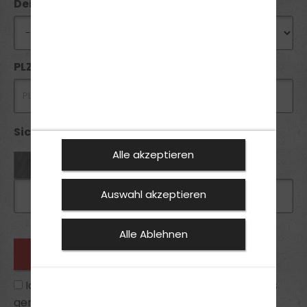
Deine Wunschfiliale
PLZ *
Sicherheitsabfrage *:
Alle akzeptieren
Auswahl akzeptieren
Alle Ablehnen
Ich habe die
Datenschutzhinweise
zur Kenntnis
genommen und bin mit ihnen einverstanden.