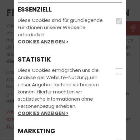
ESSENZIELL
FRAGEN UND ANTWORTEN
Diese Cookies sind für grundlegende
Wie viele theoretische Pflichtstunden muss ich
Funktionen unserer Webseite
absolvieren? Welche Sonderfahrten benötige ich für
erforderlich.
die praktische Führerscheinprüfung? Egal, welche Frage
COOKIES ANZEIGEN >
Dir im Kopf herumspukt, wir haben die Antworten! Hier
findest Du
die wichtigsten Informationen rund um
STATISTIK
die Führerscheinausbildung auf einen Blick.
Diese Cookies ermöglichen uns die
Eine erfolgreiche Führerscheinausbildung ist aber
Analyse der Website-Nutzung, um
immer auch von persönlichen Faktoren abhängig.
unser Angebot laufend verbessern
Deshalb
stimmen wir unser Ausbildungskonzept
können. Hierfür möchten wir
gemäß Deiner individuellen Bedürfnisse
gemeinsam
statistische Informationen ohne
mit Dir ab.
Personenbezug erheben.
Wir freuen uns, Dich hierzu in unserer Fahrschule zu
COOKIES ANZEIGEN >
einem unverbindlichen Beratungsgespräch begrüßen
zu dürfen! Vereinbare gleich online einen Termin
.
MARKETING